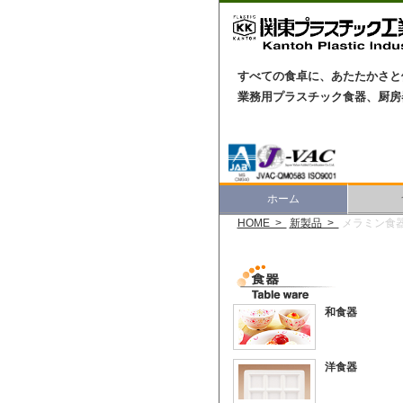
すべての食卓に、あたたかさと
業務用プラスチック食器、厨房
ホーム
HOME >
新製品 >
メラミン食
和食器
洋食器