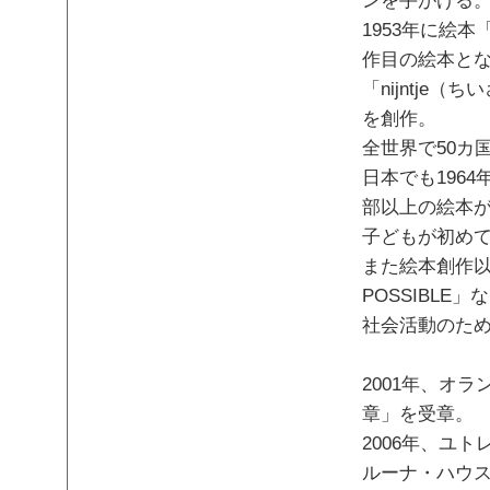
1953年に絵本
作目の絵本と
「nijntje
を創作。
全世界で50カ
日本でも196
部以上の絵本
子どもが初め
また絵本創作以外
POSSIBLE」
社会活動のた
2001年、オ
章」を受章。
2006年、ユ
ルーナ・ハウ