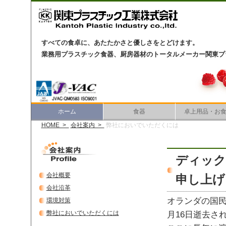
すべての食卓に、あたたかさと優しさをとどけます。
業務用プラスチック食器、厨房器材のトータルメーカー関東プ
ホーム
食器
卓上用品・お
HOME >
会社案内 >
弊社においでいただくには
ディック
会社概要
申し上げ
会社沿革
オランダの国民
環境対策
弊社においでいただくには
月16日逝去さ